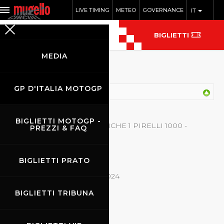
LIVE TIMING
METEO
GOVERNANCE
IT
BIGLIETTI
MEDIA
Notice board
GP D'ITALIA MOTOGP
2021
2021
BIGLIETTI MOTOGP -
1000 PIRELLI - QUALIFICHE 1 PIRELLI 1000 -
PREZZI & FAQ
Analisi Tempi.pdf
Dimensione
133.15 kB
file:
BIGLIETTI PRATO
Data:
22 Maggio 2024
BIGLIETTI TRIBUNA